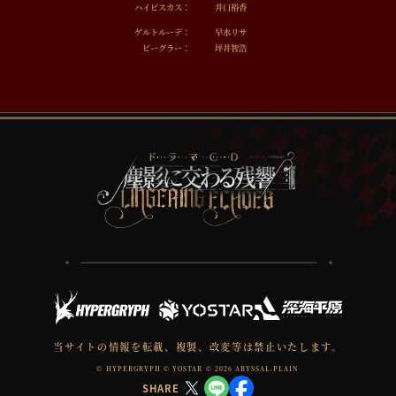
ハイビスカス：
井口裕香
ゲルトルーデ：
早水リサ
ビーグラー：
坪井智浩
当サイトの情報を転載、複製、改変等は禁止いたします。
© HYPERGRYPH © YOSTAR © 2026 ABYSSAL-PLAIN
SHARE