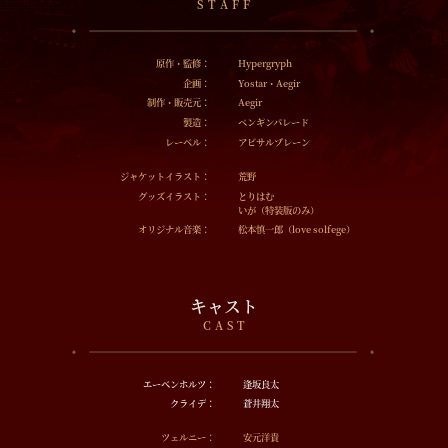
S T A F F
原作・監修：
Hypergryph
企画：
Yostar・Aegir
制作・販売元：
Aegir
製造：
ペンギンパレード
レーベル：
アビサルプレーン
ジャケットイラスト：
荒野
グッズイラスト：
とりはむ
いが（特装版のみ）
オリジナル音楽：
松本慎一郎（love solfege）
キャスト
C A S T
エーベンホルツ：
逢坂良太
クライデ：
蒼井翔太
ツェルニー：
安元洋貴