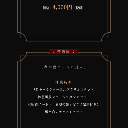
4,000円
価格：
（税別）
【 特装版 】
（専用段ボールに封入）
付属特典
SDキャラクターミニアクリルスタンド
練習風景アクリルスタンドセット
五線譜ノート（「青空の歌」ピアノ楽譜付き）
黒と白のラバストセット