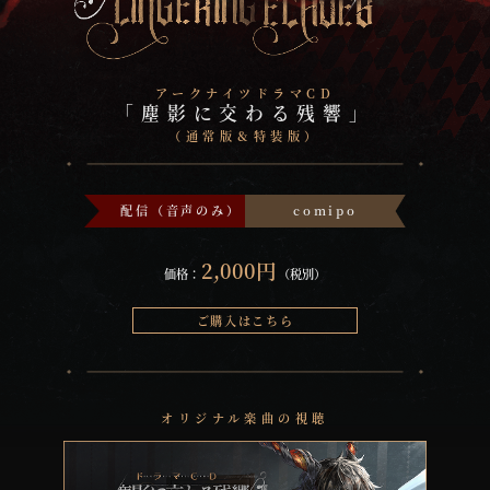
アークナイツドラマCD
「塵影に交わる残響」
（通常版＆特装版）
配信（音声のみ）
comipo
2,000円
価格：
（税別）
ご購入はこちら
オリジナル楽曲の視聴